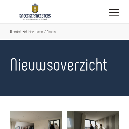
U bevindt zich hier:
Home
/
Nieuws
Nieuwsoverzicht